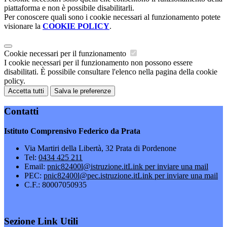
piattaforma e non è possibile disabilitarli.
Per conoscere quali sono i cookie necessari al funzionamento potete
visionare la
COOKIE POLICY
.
Cookie necessari per il funzionamento
I cookie necessari per il funzionamento non possono essere
disabilitati. È possibile consultare l'elenco nella pagina della cookie
policy.
Accetta tutti
Salva le preferenze
Contatti
Istituto Comprensivo Federico da Prata
Via Martiri della Libertà, 32 Prata di Pordenone
Tel:
0434 425 211
Email:
pnic82400l@istruzione.it
Link per inviare una mail
PEC:
pnic82400l@pec.istruzione.it
Link per inviare una mail
C.F.: 80007050935
Sezione Link Utili