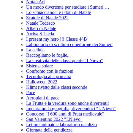
Notan Art
Un modo divertente per studiare i Sumeri …
Lo schiaccianoci e i doni di Natale
Scatole di Natale 2022
Natale Tedesco
Alberi di Natale
Arriva S.Lucia
I present my hero !!! Classe 4^B
Laboratorio di scrittura cuneiforme dei Sumeri
La cellula
Raccogliamo le foglie...
La creatività delle classi quarte "I Nievo"
Sistema solare
Confronto con le frazioni
Tecnologia alla primaria
Halloween 2022
Klimt rivisto dalle classi seconde
Pace
Aeroplani di pace
La Frutta e la verdura sono anche divertenti!
Impariamo la geografia, divertendoci "I. Nievo"
Concorso “I 600 anni di Prata medievale”
San Valentino 2022 "I.Nievo"
Letture animate e laboratorio natalizio
Giornata della gentilezza