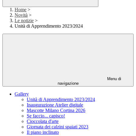
Home
>
Novità
>
Le notizie
>
Unità di Apprendimento 2023/2024
Menu di
navigazione
Gallery
Unità di Apprendimento 2023/2024
Inaugurazione Atelier digitale
Mascotte Milano Cortina 2026
Se faccio... capisco!
Cioccolata d'arte
Giornata dei calzini spaiati 2023
Il piano inclinato