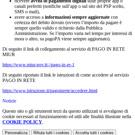
ricevere
avvisi di pagamento digitali
sulle proprie app o
canali preferiti (notifiche sull’app o sul sito del PSP scelto,
SMS o mail),
avere accesso a
informazioni sempre aggiornate
con
certezza del debito dovuto (ovvero l’importo da pagare è
sempre quello valido e richiesto dalla Pubblica
Amministrazione. Se l’importo varia nel tempo per interessi di
mora o altro, su pagoPA viene sempre aggiornato).
Di seguito il link di collegamento al servizio di PAGO IN RETE
MIUR
https://www.miur.gov.it/-/pago-in-re-1
Di seguito riportato il link le istruzioni di come accedere al servizio
PAGO IN RETE
https://www.istruzione.it/pagoinrete/accedere.html
Notizie
Questo sito o gli strumenti terzi da questo utilizzati si avvalgono di
cookie necessari al funzionamento ed utili alle finalità illustrate nella
COOKIE POLICY
.
Personalizza
Rifiuta tutti
i cookies
Accetta tutti
i cookies