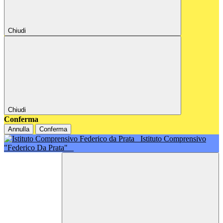
Chiudi
Chiudi
Conferma
Annulla
Conferma
Istituto Comprensivo
"Federico Da Prata"