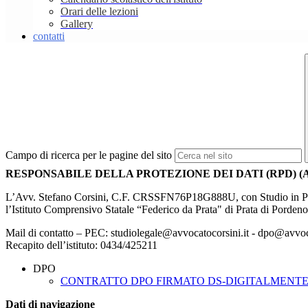
Orari delle lezioni
Gallery
contatti
Campo di ricerca per le pagine del sito
RESPONSABILE DELLA PROTEZIONE DEI DATI (RPD) (AR
L’Avv. Stefano Corsini, C.F. CRSSFN76P18G888U, con Studio in Porde
l’Istituto Comprensivo Statale “Federico da Prata" di Prata di Porden
Mail di contatto – PEC: studiolegale@avvocatocorsini.it - dpo@avvoca
Recapito dell’istituto: 0434/425211
DPO
CONTRATTO DPO FIRMATO DS-DIGITALMENTE 
Dati di navigazione