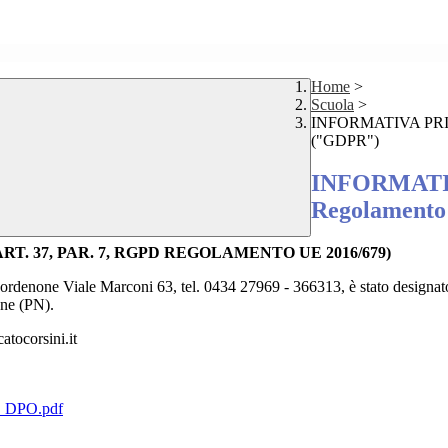
Home
>
Scuola
>
INFORMATIVA PRIVAC
("GDPR")
INFORMATIVA
Regolamento
T. 37, PAR. 7, RGPD REGOLAMENTO UE 2016/679)
none Viale Marconi 63, tel. 0434 27969 - 366313, è stato designato q
one (PN).
tocorsini.it
DPO.pdf