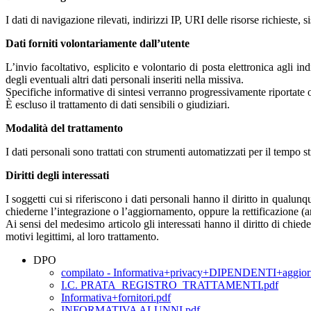
I dati di navigazione rilevati, indirizzi IP, URI delle risorse richieste
Dati forniti volontariamente dall’utente
L’invio facoltativo, esplicito e volontario di posta elettronica agli i
degli eventuali altri dati personali inseriti nella missiva.
Specifiche informative di sintesi verranno progressivamente riportate o v
È escluso il trattamento di dati sensibili o giudiziari.
Modalità del trattamento
I dati personali sono trattati con strumenti automatizzati per il tempo s
Diritti degli interessati
I soggetti cui si riferiscono i dati personali hanno il diritto in qual
chiederne l’integrazione o l’aggiornamento, oppure la rettificazione (ar
Ai sensi del medesimo articolo gli interessati hanno il diritto di chied
motivi legittimi, al loro trattamento.
DPO
compilato - Informativa+privacy+DIPENDENTI+ag
I.C. PRATA_REGISTRO_TRATTAMENTI.pdf
Informativa+fornitori.pdf
INFORMATIVA ALUNNI.pdf