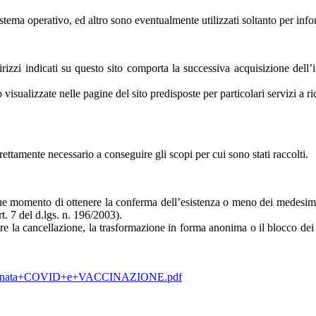
, sistema operativo, ed altro sono eventualmente utilizzati soltanto per in
ndirizzi indicati su questo sito comporta la successiva acquisizione dell’
isualizzate nelle pagine del sito predisposte per particolari servizi a ri
trettamente necessario a conseguire gli scopi per cui sono stati raccolti.
unque momento di ottenere la conferma dell’esistenza o meno dei medesimi 
t. 7 del d.lgs. n. 196/2003).
ere la cancellazione, la trasformazione in forma anonima o il blocco dei 
giornata+COVID+e+VACCINAZIONE.pdf