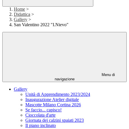
Home
>
Didattica
>
Gallery
>
San Valentino 2022 "I.Nievo"
Menu di
navigazione
Gallery
Unità di Apprendimento 2023/2024
Inaugurazione Atelier digitale
Mascotte Milano Cortina 2026
Se faccio... capisco!
Cioccolata d'arte
Giornata dei calzini spaiati 2023
Il piano inclinato