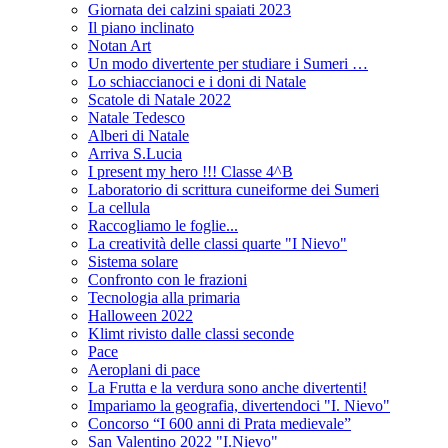
Giornata dei calzini spaiati 2023
Il piano inclinato
Notan Art
Un modo divertente per studiare i Sumeri …
Lo schiaccianoci e i doni di Natale
Scatole di Natale 2022
Natale Tedesco
Alberi di Natale
Arriva S.Lucia
I present my hero !!! Classe 4^B
Laboratorio di scrittura cuneiforme dei Sumeri
La cellula
Raccogliamo le foglie...
La creatività delle classi quarte "I Nievo"
Sistema solare
Confronto con le frazioni
Tecnologia alla primaria
Halloween 2022
Klimt rivisto dalle classi seconde
Pace
Aeroplani di pace
La Frutta e la verdura sono anche divertenti!
Impariamo la geografia, divertendoci "I. Nievo"
Concorso “I 600 anni di Prata medievale”
San Valentino 2022 "I.Nievo"