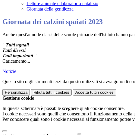
Letture animate e laboratorio natalizio
Giornata della gentilezza
Giornata dei calzini spaiati 2023
Anche quest'anno le classi delle scuole primarie dell'Istituto hanno part
" 𝑻𝒖𝒕𝒕𝒊 𝒖𝒈𝒖𝒂𝒍𝒊
𝑻𝒖𝒕𝒕𝒊 𝒅𝒊𝒗𝒆𝒓𝒔𝒊
𝑻𝒖𝒕𝒕𝒊 𝒊𝒎𝒑𝒐𝒓𝒕𝒂𝒏𝒕𝒊 ”
Caricamento...
Notizie
Questo sito o gli strumenti terzi da questo utilizzati si avvalgono di coo
Personalizza
Rifiuta tutti
i cookies
Accetta tutti
i cookies
Gestione cookie
In questa schermata è possibile scegliere quali cookie consentire.
I cookie necessari sono quelli che consentono il funzionamento della pi
Per conoscere quali sono i cookie necessari al funzionamento potete v