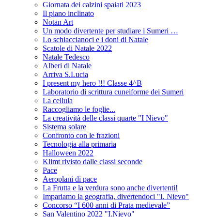
Giornata dei calzini spaiati 2023
Il piano inclinato
Notan Art
Un modo divertente per studiare i Sumeri …
Lo schiaccianoci e i doni di Natale
Scatole di Natale 2022
Natale Tedesco
Alberi di Natale
Arriva S.Lucia
I present my hero !!! Classe 4^B
Laboratorio di scrittura cuneiforme dei Sumeri
La cellula
Raccogliamo le foglie...
La creatività delle classi quarte "I Nievo"
Sistema solare
Confronto con le frazioni
Tecnologia alla primaria
Halloween 2022
Klimt rivisto dalle classi seconde
Pace
Aeroplani di pace
La Frutta e la verdura sono anche divertenti!
Impariamo la geografia, divertendoci "I. Nievo"
Concorso “I 600 anni di Prata medievale”
San Valentino 2022 "I.Nievo"