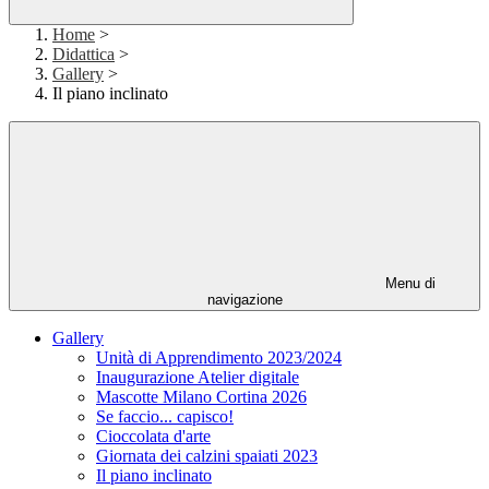
Home
>
Didattica
>
Gallery
>
Il piano inclinato
Menu di
navigazione
Gallery
Unità di Apprendimento 2023/2024
Inaugurazione Atelier digitale
Mascotte Milano Cortina 2026
Se faccio... capisco!
Cioccolata d'arte
Giornata dei calzini spaiati 2023
Il piano inclinato