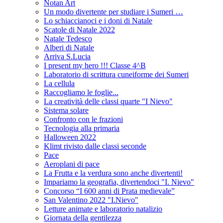
Notan Art
Un modo divertente per studiare i Sumeri …
Lo schiaccianoci e i doni di Natale
Scatole di Natale 2022
Natale Tedesco
Alberi di Natale
Arriva S.Lucia
I present my hero !!! Classe 4^B
Laboratorio di scrittura cuneiforme dei Sumeri
La cellula
Raccogliamo le foglie...
La creatività delle classi quarte "I Nievo"
Sistema solare
Confronto con le frazioni
Tecnologia alla primaria
Halloween 2022
Klimt rivisto dalle classi seconde
Pace
Aeroplani di pace
La Frutta e la verdura sono anche divertenti!
Impariamo la geografia, divertendoci "I. Nievo"
Concorso “I 600 anni di Prata medievale”
San Valentino 2022 "I.Nievo"
Letture animate e laboratorio natalizio
Giornata della gentilezza