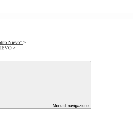
olito Nievo"
>
NIEVO
>
Menu di navigazione