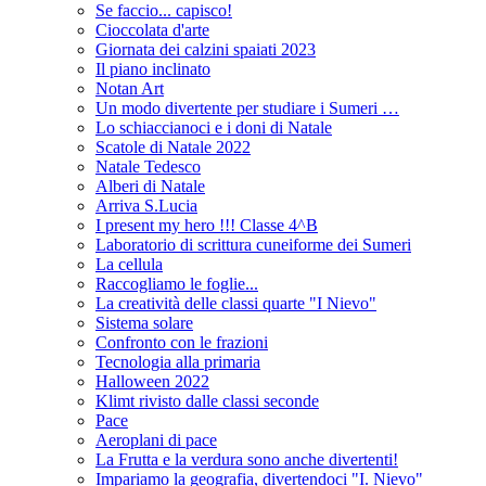
Se faccio... capisco!
Cioccolata d'arte
Giornata dei calzini spaiati 2023
Il piano inclinato
Notan Art
Un modo divertente per studiare i Sumeri …
Lo schiaccianoci e i doni di Natale
Scatole di Natale 2022
Natale Tedesco
Alberi di Natale
Arriva S.Lucia
I present my hero !!! Classe 4^B
Laboratorio di scrittura cuneiforme dei Sumeri
La cellula
Raccogliamo le foglie...
La creatività delle classi quarte "I Nievo"
Sistema solare
Confronto con le frazioni
Tecnologia alla primaria
Halloween 2022
Klimt rivisto dalle classi seconde
Pace
Aeroplani di pace
La Frutta e la verdura sono anche divertenti!
Impariamo la geografia, divertendoci "I. Nievo"