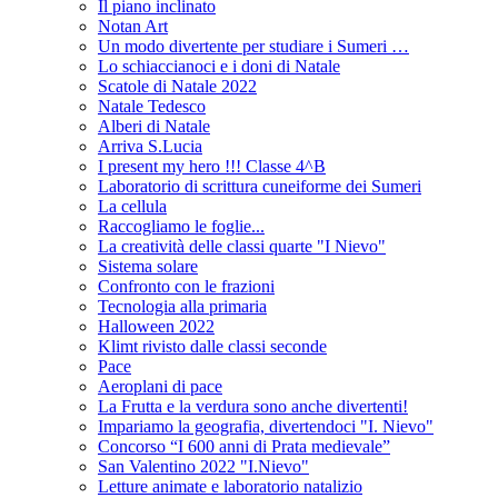
Il piano inclinato
Notan Art
Un modo divertente per studiare i Sumeri …
Lo schiaccianoci e i doni di Natale
Scatole di Natale 2022
Natale Tedesco
Alberi di Natale
Arriva S.Lucia
I present my hero !!! Classe 4^B
Laboratorio di scrittura cuneiforme dei Sumeri
La cellula
Raccogliamo le foglie...
La creatività delle classi quarte "I Nievo"
Sistema solare
Confronto con le frazioni
Tecnologia alla primaria
Halloween 2022
Klimt rivisto dalle classi seconde
Pace
Aeroplani di pace
La Frutta e la verdura sono anche divertenti!
Impariamo la geografia, divertendoci "I. Nievo"
Concorso “I 600 anni di Prata medievale”
San Valentino 2022 "I.Nievo"
Letture animate e laboratorio natalizio