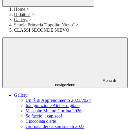
Home
>
Didattica
>
Gallery
>
Scuola Primaria "Ippolito Nievo"
>
CLASSI SECONDE NIEVO
Menu di
navigazione
Gallery
Unità di Apprendimento 2023/2024
Inaugurazione Atelier digitale
Mascotte Milano Cortina 2026
Se faccio... capisco!
Cioccolata d'arte
Giornata dei calzini spaiati 2023