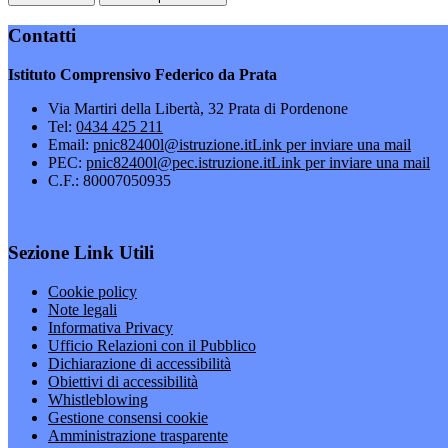
Contatti
Istituto Comprensivo Federico da Prata
Via Martiri della Libertà, 32 Prata di Pordenone
Tel:
0434 425 211
Email:
pnic82400l@istruzione.it
Link per inviare una mail
PEC:
pnic82400l@pec.istruzione.it
Link per inviare una mail
C.F.: 80007050935
Sezione Link Utili
Cookie policy
Note legali
Informativa Privacy
Ufficio Relazioni con il Pubblico
Dichiarazione di accessibilità
Obiettivi di accessibilità
Whistleblowing
Gestione consensi cookie
Amministrazione trasparente