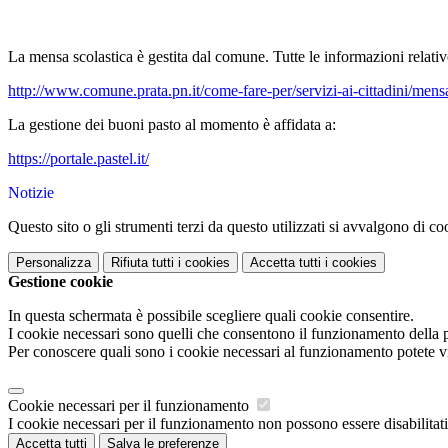
La mensa scolastica è gestita dal comune. Tutte le informazioni relative
http://www.comune.prata.pn.it/come-fare-per/servizi-ai-cittadini/mensa
La gestione dei buoni pasto al momento è affidata a:
https://portale.pastel.it/
Notizie
Questo sito o gli strumenti terzi da questo utilizzati si avvalgono di coo
Personalizza
Rifiuta tutti
i cookies
Accetta tutti
i cookies
Gestione cookie
In questa schermata è possibile scegliere quali cookie consentire.
I cookie necessari sono quelli che consentono il funzionamento della pi
Per conoscere quali sono i cookie necessari al funzionamento potete v
Cookie necessari per il funzionamento
I cookie necessari per il funzionamento non possono essere disabilitati.
Accetta tutti
Salva le preferenze