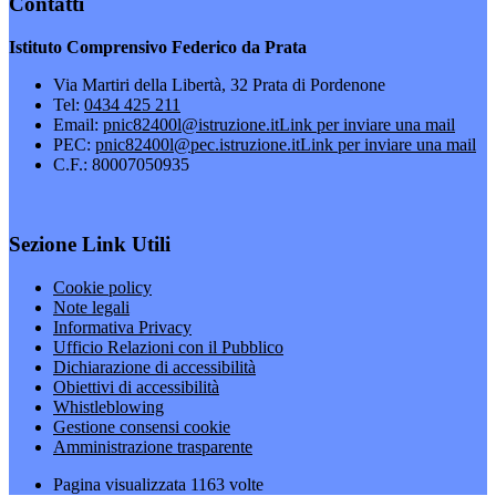
Contatti
Istituto Comprensivo Federico da Prata
Via Martiri della Libertà, 32 Prata di Pordenone
Tel:
0434 425 211
Email:
pnic82400l@istruzione.it
Link per inviare una mail
PEC:
pnic82400l@pec.istruzione.it
Link per inviare una mail
C.F.: 80007050935
Sezione Link Utili
Cookie policy
Note legali
Informativa Privacy
Ufficio Relazioni con il Pubblico
Dichiarazione di accessibilità
Obiettivi di accessibilità
Whistleblowing
Gestione consensi cookie
Amministrazione trasparente
Pagina visualizzata
1163
volte