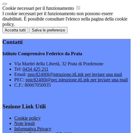
Cookie necessari per il funzionamento
I cookie necessari per il funzionamento non possono essere
disabilitati. È possibile consultare l'elenco nella pagina della cookie
policy.
Accetta tutti
Salva le preferenze
Contatti
Istituto Comprensivo Federico da Prata
Via Martiri della Libertà, 32 Prata di Pordenone
Tel:
0434 425 211
Email:
pnic82400l@istruzione.it
Link per inviare una mail
PEC:
pnic82400l@pec.istruzione.it
Link per inviare una mail
C.F.: 80007050935
Sezione Link Utili
Cookie policy
Note legali
Informativa Privacy