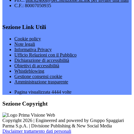
PEC:
pnic82400l@pec.istruzione.it
Link per inviare una mail
C.F.: 80007050935
Sezione Link Utili
Cookie policy
Note legali
Informativa Privacy
Ufficio Relazioni con il Pubblico
Dichiarazione di accessibilità
Obiettivi di accessibilità
Whistleblowing
Gestione consensi cookie
Amministrazione trasparente
Pagina visualizzata
4444
volte
Sezione Copyright
Copyright 2026 | Engineered and powered by Gruppo Spaggiari
Parma S.p.A. | Divisione Publishing & New Social Media
Disclaimer trattamento dati personali