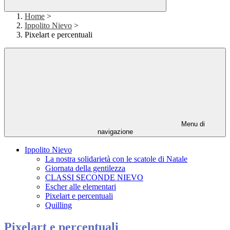
Home
>
Ippolito Nievo
>
Pixelart e percentuali
Menu di
navigazione
Ippolito Nievo
La nostra solidarietà con le scatole di Natale
Giornata della gentilezza
CLASSI SECONDE NIEVO
Escher alle elementari
Pixelart e percentuali
Quilling
Pixelart e percentuali