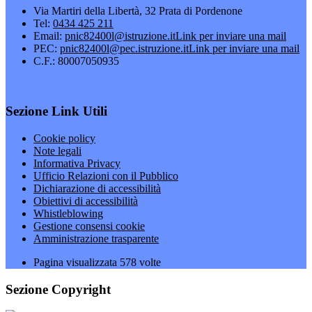
Via Martiri della Libertà, 32 Prata di Pordenone
Tel:
0434 425 211
Email:
pnic82400l@istruzione.it
Link per inviare una mail
PEC:
pnic82400l@pec.istruzione.it
Link per inviare una mail
C.F.: 80007050935
Sezione Link Utili
Cookie policy
Note legali
Informativa Privacy
Ufficio Relazioni con il Pubblico
Dichiarazione di accessibilità
Obiettivi di accessibilità
Whistleblowing
Gestione consensi cookie
Amministrazione trasparente
Pagina visualizzata
578
volte
Sezione Copyright