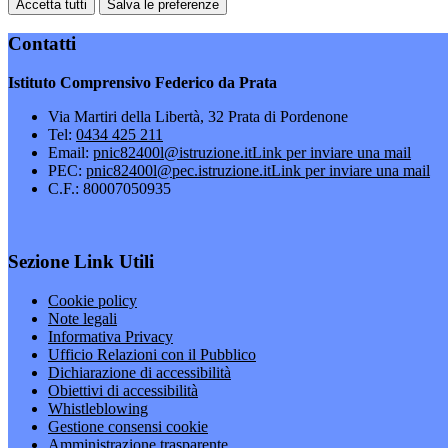
Accetta tutti
Salva le preferenze
Contatti
Istituto Comprensivo Federico da Prata
Via Martiri della Libertà, 32 Prata di Pordenone
Tel:
0434 425 211
Email:
pnic82400l@istruzione.it
Link per inviare una mail
PEC:
pnic82400l@pec.istruzione.it
Link per inviare una mail
C.F.: 80007050935
Sezione Link Utili
Cookie policy
Note legali
Informativa Privacy
Ufficio Relazioni con il Pubblico
Dichiarazione di accessibilità
Obiettivi di accessibilità
Whistleblowing
Gestione consensi cookie
Amministrazione trasparente