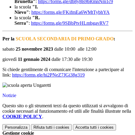
Brunetta"
:
https://forms.gle/db8y8ts9bRmnNm1c9
la scuola
"I.
Nievo"
:
https://forms.gle/FKifmEa6WMtTybhYA
la scuola
"R.
Serra"
:
https://forms.gle/9SBbPtvHLmbgavRV7
Per la
SCUOLA SECONDARIA DI PRIMO GRADO
:
sabato
25 novembre 2023
dalle 10:00 alle 12:00
giovedì
11 gennaio 2024
dalle 17:30 alle 19:30
Si chiede gentilmente di comunicare l'intenzione a partecipare al
link:
https://forms.gle/hi2PNeZ7JGi38g319
Notizie
Questo sito o gli strumenti terzi da questo utilizzati si avvalgono di
cookie necessari al funzionamento ed utili alle finalità illustrate nella
COOKIE POLICY
.
Personalizza
Rifiuta tutti
i cookies
Accetta tutti
i cookies
Gestione cookie