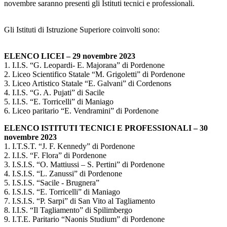
novembre saranno presenti gli Istituti tecnici e professionali.
Gli Istituti di Istruzione Superiore coinvolti sono:
ELENCO LICEI – 29 novembre 2023
1. I.I.S. “G. Leopardi- E. Majorana” di Pordenone
2. Liceo Scientifico Statale “M. Grigoletti” di Pordenone
3. Liceo Artistico Statale “E. Galvani” di Cordenons
4. I.I.S. “G. A. Pujati” di Sacile
5. I.I.S. “E. Torricelli” di Maniago
6. Liceo paritario “E. Vendramini” di Pordenone
ELENCO ISTITUTI TECNICI E PROFESSIONALI – 30
novembre 2023
1. I.T.S.T. “J. F. Kennedy” di Pordenone
2. I.I.S. “F. Flora” di Pordenone
3. I.S.I.S. “O. Mattiussi – S. Pertini” di Pordenone
4. I.S.I.S. “L. Zanussi” di Pordenone
5. I.S.I.S. “Sacile - Brugnera”
6. I.S.I.S. “E. Torricelli” di Maniago
7. I.S.I.S. “P. Sarpi” di San Vito al Tagliamento
8. I.I.S. “Il Tagliamento” di Spilimbergo
9. I.T.E. Paritario “Naonis Studium” di Pordenone