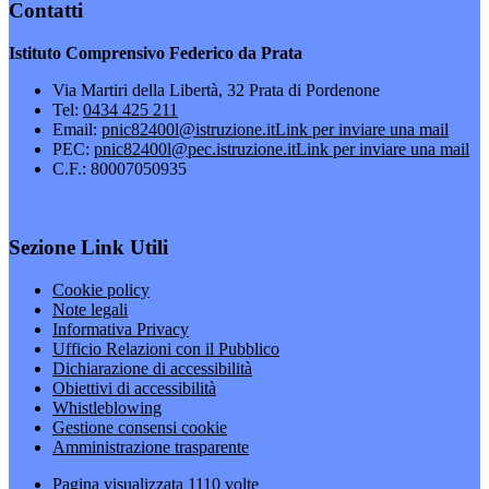
Contatti
Istituto Comprensivo Federico da Prata
Via Martiri della Libertà, 32 Prata di Pordenone
Tel:
0434 425 211
Email:
pnic82400l@istruzione.it
Link per inviare una mail
PEC:
pnic82400l@pec.istruzione.it
Link per inviare una mail
C.F.: 80007050935
Sezione Link Utili
Cookie policy
Note legali
Informativa Privacy
Ufficio Relazioni con il Pubblico
Dichiarazione di accessibilità
Obiettivi di accessibilità
Whistleblowing
Gestione consensi cookie
Amministrazione trasparente
Pagina visualizzata
1110
volte