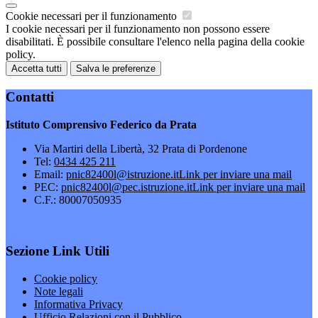
Cookie necessari per il funzionamento
I cookie necessari per il funzionamento non possono essere
disabilitati. È possibile consultare l'elenco nella pagina della cookie
policy.
Accetta tutti
Salva le preferenze
Contatti
Istituto Comprensivo Federico da Prata
Via Martiri della Libertà, 32 Prata di Pordenone
Tel:
0434 425 211
Email:
pnic82400l@istruzione.it
Link per inviare una mail
PEC:
pnic82400l@pec.istruzione.it
Link per inviare una mail
C.F.: 80007050935
Sezione Link Utili
Cookie policy
Note legali
Informativa Privacy
Ufficio Relazioni con il Pubblico