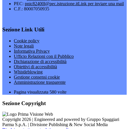
PEC:
pnic82400l@pec.istruzione.it
Link per inviare una mail
C.F.: 80007050935
Sezione Link Utili
Cookie policy
Note legali
Informativa Privacy
Ufficio Relazioni con il Pubblico
Dichiarazione di accessibilità
Obiettivi di accessibilità
Whistleblowing
Gestione consensi cookie
Amministrazione trasparente
Pagina visualizzata
580
volte
Sezione Copyright
Copyright 2026 | Engineered and powered by Gruppo Spaggiari
Parma S.p.A. | Divisione Publishing & New Social Media